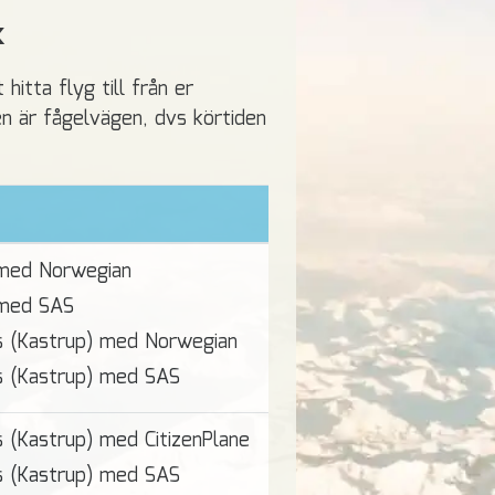
x
hitta flyg till från er
en är fågelvägen, dvs körtiden
 med Norwegian
 med SAS
s (Kastrup) med Norwegian
s (Kastrup) med SAS
 (Kastrup) med CitizenPlane
s (Kastrup) med SAS