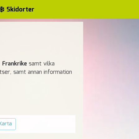
Skidorter
 Frankrike
samt vilka
latser, samt annan information
Karta