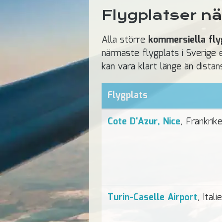
Flygplatser nä
Alla större
kommersiella flyg
närmaste flygplats i Sverige 
kan vara klart länge än distan
Flygplats
Cote D'Azur, Nice
, Frankrik
Turin-Caselle Airport
, Itali