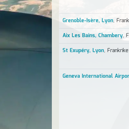
Grenoble-Isère, Lyon
, Frank
Aix Les Bains, Chambery
, 
St Exupéry, Lyon
, Frankrike
Geneva International Airpo