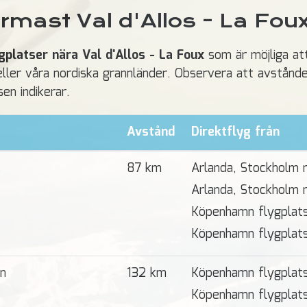
rmast Val d'Allos - La Fou
platser nära Val d'Allos - La Foux
som är möjliga att 
eller våra nordiska grannländer. Observera att avstånd
sen indikerar.
Avstånd
Direktflyg från
e
87 km
Arlanda, Stockholm
Arlanda, Stockholm
Köpenhamn flygplat
Köpenhamn flygplat
en
132 km
Köpenhamn flygplats
Köpenhamn flygplat