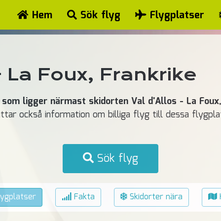
Hem
Sök flyg
Flygplatser
- La Foux, Frankrike
 som ligger närmast skidorten Val d'Allos - La Foux,
ittar också information om billiga flyg till dessa flygp
Sök flyg
ygplatser
Fakta
Skidorter nära