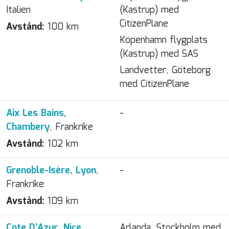
Italien
(Kastrup) med
CitizenPlane
Avstånd:
100 km
Köpenhamn flygplats
(Kastrup) med SAS
Landvetter, Göteborg
med CitizenPlane
Aix Les Bains,
-
Chambery
, Frankrike
Avstånd:
102 km
Grenoble-Isère, Lyon
,
-
Frankrike
Avstånd:
109 km
Cote D'Azur, Nice
,
Arlanda, Stockholm med