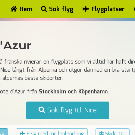
Hem
Sök flyg
Flygplatser
'Azur
å franska rivieran en flygplats som vi alltid har haft dir
te Nice långt från Alperna och utgör därmed en bra start
a alpernas bästa skidorter.
 Cote d'Azur från
Stockholm och Köpenhamn
.
Sök flyg till Nice
yg
Flyg med mellanlandning
Skidorter