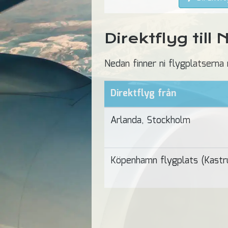
Direktflyg till
Nedan finner ni flygplatserna 
Direktflyg från
Arlanda, Stockholm
Köpenhamn flygplats (Kast