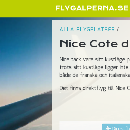
FLYGALPERNA.SE
ALLA FLYGPLATSER
/
Nice Cote d
Nice tack vare sitt kustläge p
trots sitt kustläge ligger in
både de franska och italiensk
Det finns direktflyg till Nice
Direktfl