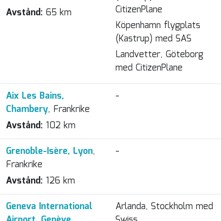
CitizenPlane
Avstånd:
65 km
Köpenhamn flygplats
(Kastrup) med SAS
Landvetter, Göteborg
med CitizenPlane
Aix Les Bains,
-
Chambery
, Frankrike
Avstånd:
102 km
Grenoble-Isère, Lyon
,
-
Frankrike
Avstånd:
126 km
Geneva International
Arlanda, Stockholm med
Airport, Genève
,
Swiss