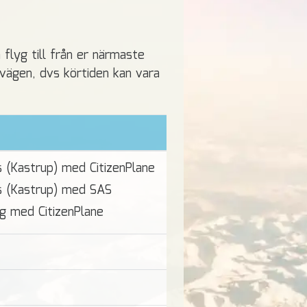
 flyg till från er närmaste
lvägen, dvs körtiden kan vara
 (Kastrup) med CitizenPlane
s (Kastrup) med SAS
g med CitizenPlane