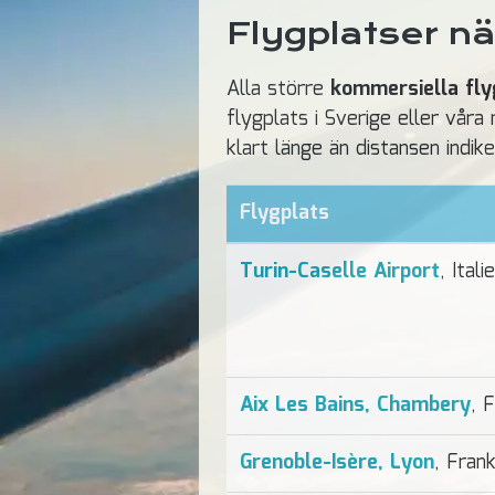
Flygplatser n
Alla större
kommersiella fly
flygplats i Sverige eller vår
klart länge än distansen indike
Flygplats
Turin-Caselle Airport
, Itali
Aix Les Bains, Chambery
, 
Grenoble-Isère, Lyon
, Frank