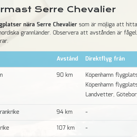
ärmast Serre Chevalier
gplatser nära Serre Chevalier
som är möjliga att hitta
a nordiska grannländer. Observera att avstånden är fåge
rar.
Avstånd
Direktflyg från
en
90 km
Köpenhamn flygplats
Köpenhamn flygplat
Landvetter, Götebor
Frankrike
94 km
-
rike
107 km
-