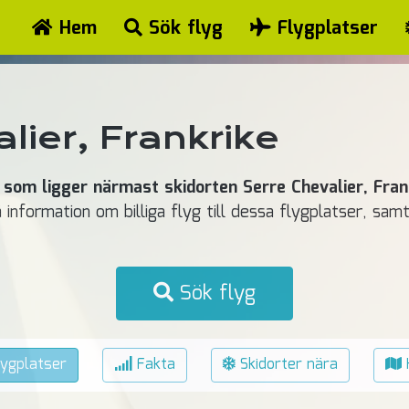
Hem
Sök flyg
Flygplatser
lier, Frankrike
 som ligger närmast skidorten Serre Chevalier, Fran
å information om billiga flyg till dessa flygplatser, sa
Sök flyg
ygplatser
Fakta
Skidorter nära