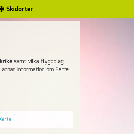
Skidorter
krike
samt vilka flygbolag
mt annan information om Serre
Karta