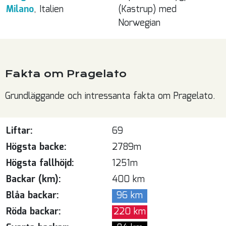
Milano
, Italien
(Kastrup) med
Norwegian
Fakta om Pragelato
Grundläggande och intressanta fakta om Pragelato.
Liftar:
69
Högsta backe:
2789m
Högsta fallhöjd:
1251m
Backar (km):
400 km
Blåa backar:
96 km
Röda backar:
220 km