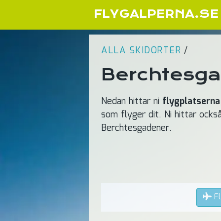
FLYGALPERNA.SE
ALLA SKIDORTER
/
Berchtesga
Nedan hittar ni
flygplatserna
som flyger dit. Ni hittar ocks
Berchtesgadener.
Fl