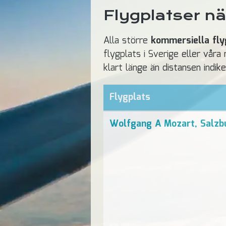
Flygplatser n
Alla större
kommersiella fly
flygplats i Sverige eller vår
klart länge än distansen indike
Flygplats
Wolfgang A Mozart, Salzb