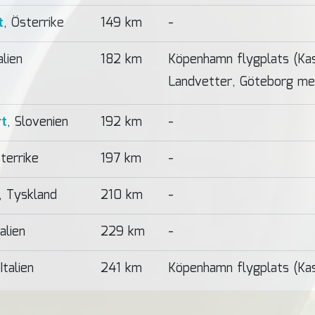
t
, Österrike
149 km
-
alien
182 km
Köpenhamn flygplats (Ka
Landvetter, Göteborg me
rt
, Slovenien
192 km
-
sterrike
197 km
-
, Tyskland
210 km
-
talien
229 km
-
 Italien
241 km
Köpenhamn flygplats (Ka