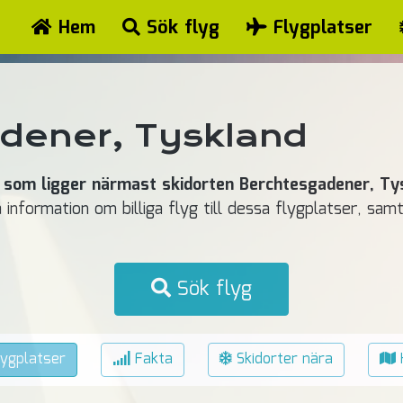
Hem
Sök flyg
Flygplatser
dener, Tyskland
 som ligger närmast skidorten Berchtesgadener, Ty
å information om billiga flyg till dessa flygplatser, sa
Sök flyg
ygplatser
Fakta
Skidorter nära