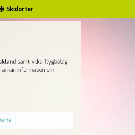
Skidorter
skland
samt vilka flygbolag
mt annan information om
Karta