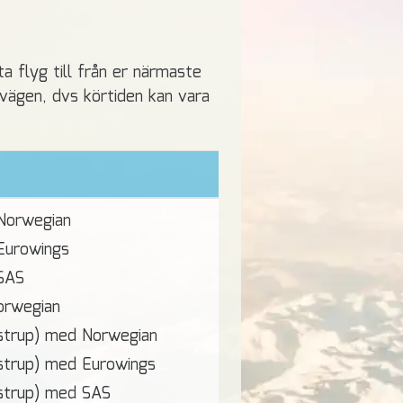
ta flyg till från er närmaste
lvägen, dvs körtiden kan vara
Norwegian
Eurowings
SAS
orwegian
strup) med Norwegian
strup) med Eurowings
strup) med SAS