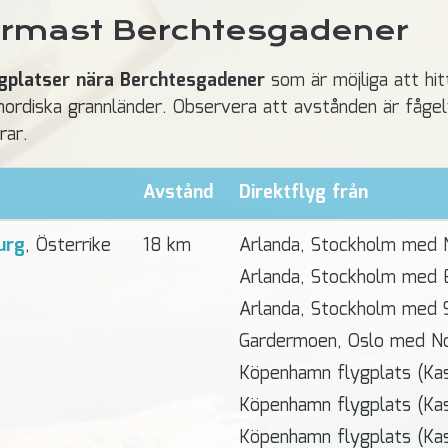
ärmast Berchtesgadener
gplatser nära Berchtesgadener
som är möjliga att hit
a nordiska grannländer. Observera att avstånden är fåge
rar.
Avstånd
Direktflyg från
urg
, Österrike
18 km
Arlanda, Stockholm med 
Arlanda, Stockholm med 
Arlanda, Stockholm med 
Gardermoen, Oslo med N
Köpenhamn flygplats (Ka
Köpenhamn flygplats (Ka
Köpenhamn flygplats (Ka