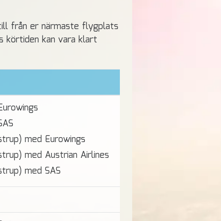
till från er närmaste flygplats
s körtiden kan vara klart
Eurowings
SAS
strup) med Eurowings
trup) med Austrian Airlines
strup) med SAS