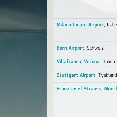
Milano-Linate Airport
, Itali
Bern Airport
, Schweiz
Villafranca, Verona
, Italien
Stuttgart Airport
, Tyskland
Franz Josef Strauss, Münc