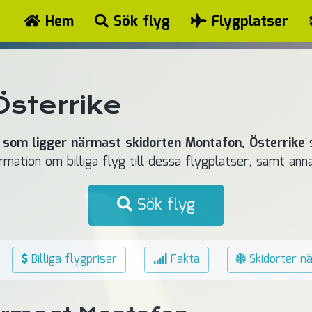
Hem
Sök flyg
Flygplatser
sterrike
 som ligger närmast skidorten Montafon, Österrike
s
formation om billiga flyg till dessa flygplatser, samt a
Sök flyg
Billiga flygpriser
Fakta
Skidorter n