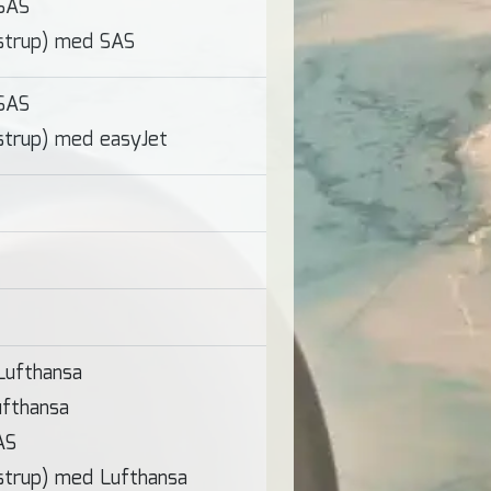
SAS
strup) med SAS
SAS
strup) med easyJet
Lufthansa
fthansa
AS
strup) med Lufthansa