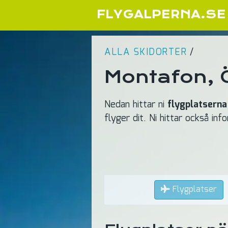
FLYGALPERNA.SE
ALLA SKIDORTER
/
Montafon, Ö
Nedan hittar ni
flygplatserna
flyger dit. Ni hittar också in
Flygplatser