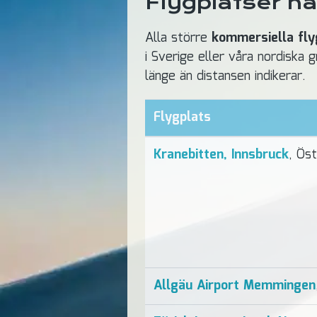
Flygplatser n
Alla större
kommersiella fly
i Sverige eller våra nordiska
länge än distansen indikerar.
Flygplats
Kranebitten, Innsbruck
, Öst
Allgäu Airport Memmingen