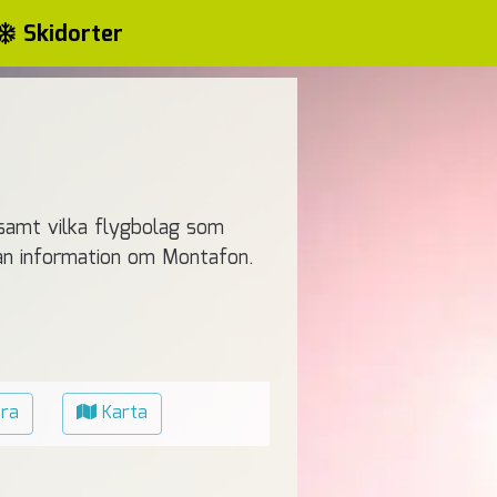
Skidorter
amt vilka flygbolag som
nnan information om Montafon.
ära
Karta