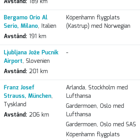
Avstånd:
189 km
Bergamo Orio Al
Köpenhamn flygplats
Serio, Milano
, Italien
(Kastrup) med Norwegian
Avstånd:
191 km
Ljubljana Jože Pucnik
-
Airport
, Slovenien
Avstånd:
201 km
Franz Josef
Arlanda, Stockholm med
Strauss, München
,
Lufthansa
Tyskland
Gardermoen, Oslo med
Lufthansa
Avstånd:
206 km
Gardermoen, Oslo med SAS
Köpenhamn flygplats